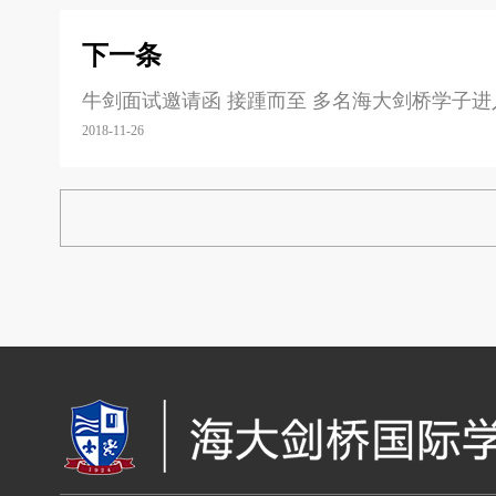
下一条
牛剑面试邀请函 接踵而至 多名海大剑桥学子
2018-11-26