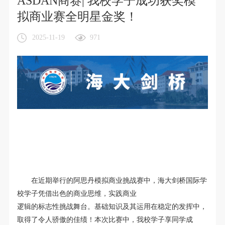
ASDAN商赛| 我校学子成功获奖模
拟商业赛全明星金奖！
2025-11-19
971
在
近
期
举
行
的阿思丹模拟商业挑战赛
中
，
海
大
剑
桥
国
际
学
校
学
子
凭
借
出
色的商业思维，实践商业
逻辑的标志性挑战舞台。
基
础
知
识
及
其
运
用
在
稳
定
的
发
挥
中
，
取
得
了
令
人
骄
傲
的
佳
绩
！
本
次
比
赛
中
，
我
校
学
子享
同
学
成