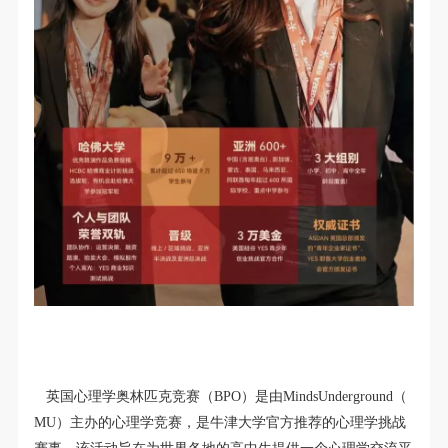
英
国
心
理
学
奥
林
匹
克
竞
赛
（
B
P
O
）
是
由
M
i
n
d
s
U
n
d
e
r
g
r
o
u
n
d
（
M
U
）
主
办
的
心
理
学
竞
赛
，
是
牛
津
大
学
官
方
推
荐
的
心
理
学
挑
战