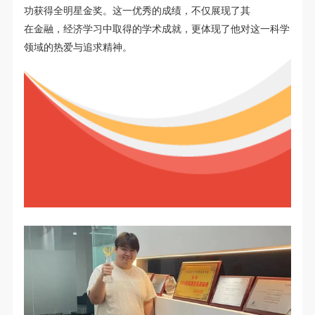
功获得全明星金奖
。
这
一
优
秀
的
成
绩
，
不
仅
展
现
了
其
在金融，经济
学
习
中
取
得
的
学
术
成
就
，
更
体
现
了他
对
这
一
科
学
领
域
的
热
爱
与
追
求
精
神
。