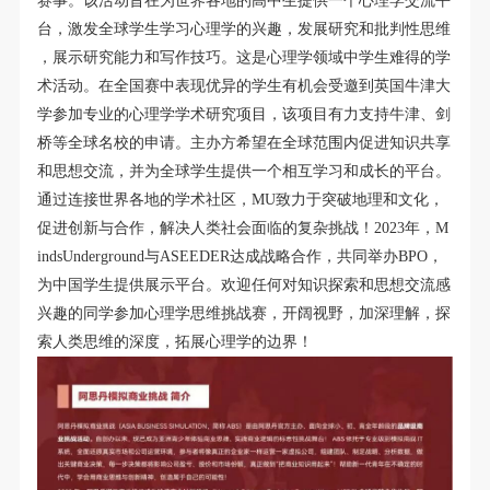
赛
事
。
该
活
动
旨
在
为
世
界
各
地
的
高
中
生
提
供
一
个
心
理
学
交
流
平
台
，
激
发
全
球
学
生
学
习
心
理
学
的
兴
趣
，
发
展
研
究
和
批
判
性
思
维
，
展
示
研
究
能
力
和
写
作
技
巧
。
这
是
心
理
学
领
域
中
学
生
难
得
的
学
术
活
动
。
在
全
国
赛
中
表
现
优
异
的
学
生
有
机
会
受
邀
到
英
国
牛
津
大
学
参
加
专
业
的
心
理
学
学
术
研
究
项
目
，
该
项
目
有
力
支
持
牛
津
、
剑
桥
等
全
球
名
校
的
申
请
。
主
办
方
希
望
在
全
球
范
围
内
促
进
知
识
共
享
和
思
想
交
流
，
并
为
全
球
学
生
提
供
一
个
相
互
学
习
和
成
长
的
平
台
。
通
过
连
接
世
界
各
地
的
学
术
社
区
，
M
U
致
力
于
突
破
地
理
和
文
化
，
促
进
创
新
与
合
作
，
解
决
人
类
社
会
面
临
的
复
杂
挑
战
！
2
0
2
3
年
，
M
i
n
d
s
U
n
d
e
r
g
r
o
u
n
d
与
A
S
E
E
D
E
R
达
成
战
略
合
作
，
共
同
举
办
B
P
O
，
为
中
国
学
生
提
供
展
示
平
台
。
欢
迎
任
何
对
知
识
探
索
和
思
想
交
流
感
兴
趣
的
同
学
参
加
心
理
学
思
维
挑
战
赛
，
开
阔
视
野
，
加
深
理
解
，
探
索
人
类
思
维
的
深
度
，
拓
展
心
理
学
的
边
界
！