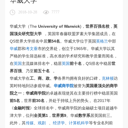
华威大学
2018-10-28
7777
华威大学（The
University of Warwick
)，
世界百强名校
，
英
国顶尖研究型大学
，英国常春藤联盟罗素大学集团成员，在
QS世界大学排名中居
第54名
。华威大学位于英国
英格兰
中部
华威
郡和
考文垂
市的交界处，创立于1965年。华威大学以其
严格的学生筛选标准，高水准的学术研究和教学质量而闻名，
在
英国
主流媒体排名中，稳居
英国
前十名
，QS排名中稳居
世
界百强
、乃至
前五十名
。
华威大学在
工、商、政、学
各界均拥有良好的口碑，
克林顿
访
英时特地到访参观华威。
华威商学院
被誉为
英国最顶尖的商学
院之一
；
华威商学院
的卓越表现使其在主要排行榜中稳居英国
前5名
，世界
前30名
，并处于持续上升的势头
。在2017年
《
金融时报
》全球排名中，华威商学院的金融硕士项目超越牛
津大学，位列
全英第1
，
世界第9
。华威
数学系
居英国前三。
此外，其
传媒
、
戏剧
、
经济学
、
计算机科学
等专业名列前