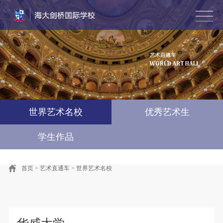
首页
学校简介
风采墙
教学动态
招生专栏
艺术直通车
国际竞赛·游学
联系我们
English
世界艺术名校
优秀艺术生
学生作品
首页
>
艺术直通车
>
世界艺术名校