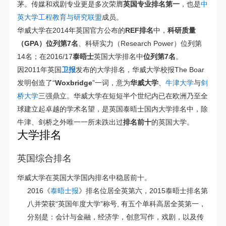
茅。传媒和戏剧专业更是多次荣膺
英国专业排名第一
，也是
中
英大学工程教育与研究联盟
成员。
华威大学在2014年英国官方公布的
REF排名
中，
科研质量
（GPA）位列第7名
、科研实力（Research Power）位列第
14名；在2016/17
泰晤士
英国大学排名中
位列第7名
。
因2011年英国
卫报
发布的大学排名，华威大学校报The Boar
发明创造了“
Woxbridge
”一词，意为
华威大学
、
牛津大学
与
剑
桥大学
三强鼎立。华威大学在短短半个世纪内已在欧洲乃至全
球建立起卓越的学术名望，是英国泰晤士国内大学排名中，除
牛津、剑桥之外唯一一所未跌出过
排名前十
的英国大学。
大学排名
英国综合排名
华威大学在英国大学国内排名中稳居前十。
2016《
泰晤士报
》排名位居全英第六，2015泰晤士排名第
八并荣获“英国年度大学”称号, 有五个单科高居全英第一，
分别是：会计与金融，经济学，创意写作，戏剧，以及传