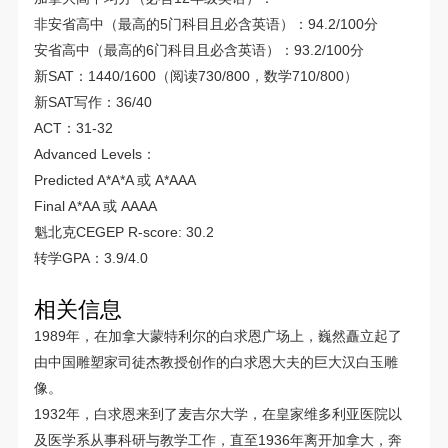
非安省高中（最高的5门科目且必含英语）：94.2/100分
安省高中（最高的6门科目且必含英语）：93.2/100分
新SAT：1440/1600（阅读730/800，数学710/800）
新SAT写作：36/40
ACT：31-32
Advanced Levels：
Predicted A*A*A 或 A*AAA
Final A*AA 或 AAAA
魁北克CEGEP R-score: 30.2
转学GPA：3.9/4.0
相关信息
1989年，在加拿大蒙特利尔的白求恩广场上，巍然矗立起了
由中国雕塑家司徒杰教授创作的白求恩大夫的巨大汉白玉雕
像。
1932年，白求恩来到了麦吉尔大学，在皇家维多利亚医院以
及医学系从事科研与教学工作，直至1936年离开加拿大，奔