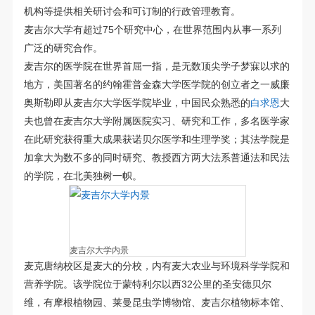
机构等提供相关研讨会和可订制的行政管理教育。
麦吉尔大学有超过75个研究中心，在世界范围内从事一系列
广泛的研究合作。
麦吉尔的医学院在世界首屈一指，是无数顶尖学子梦寐以求的
地方，美国著名的约翰霍普金森大学医学院的创立者之一威廉
奥斯勒即从麦吉尔大学医学院毕业，中国民众熟悉的
白求恩
大
夫也曾在麦吉尔大学附属医院实习、研究和工作，多名医学家
在此研究获得重大成果获诺贝尔医学和生理学奖；其法学院是
加拿大为数不多的同时研究、教授西方两大法系普通法和民法
的学院，在北美独树一帜。
麦吉尔大学内景
麦克唐纳校区是麦大的分校，内有麦大农业与环境科学学院和
营养学院。该学院位于蒙特利尔以西32公里的圣安德贝尔
维，有摩根植物园、莱曼昆虫学博物馆、麦吉尔植物标本馆、