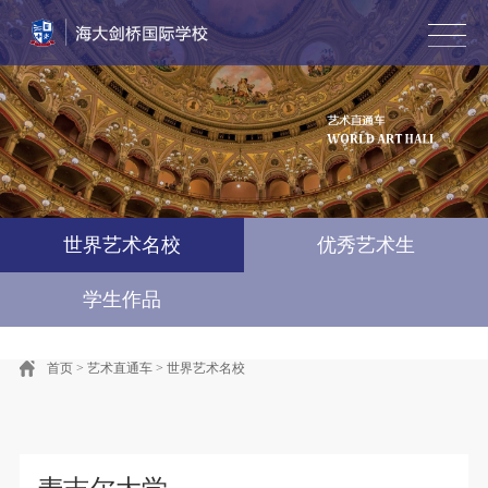
首页
学校简介
风采墙
教学动态
招生专栏
艺术直通车
国际竞赛·游学
联系我们
English
世界艺术名校
优秀艺术生
学生作品
首页
>
艺术直通车
>
世界艺术名校