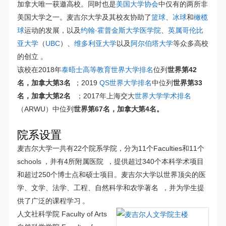
加拿大唯一获邀高校。同时也是
美国大学协会
中仅有的两所非
美国大学之一。麦吉尔大学及其校友协助了
篮球
、
冰球
和
橄榄
球
运动的发展，以及
约翰·霍普金斯大学
医学院
、
英属哥伦比
亚大学
（
UBC
）、
维多利亚大学
以及
阿尔伯塔大学
等众多高校
的创立 。
该校在2018年
泰晤士高等教育世界大学排名
位列
世界第42
名，加拿大第3名
；2019
QS世界大学排名
中位列
世界第33
名，加拿大第2名
；2017年上海交大
世界大学学术排名
（ARWU）中位列
世界第67名，加拿大第4名。
院系设置
麦吉尔大学一共有22个院系学院，分为11个Faculties和11个
schools
，并有4所附属医院
，提供超过340个本科学术项目
和超过250个博士点和硕士项目。麦吉尔大学以世界顶尖的医
学、文学、法学、工程、自然科学和农学著名
，并为学生提
供了广泛的课程学习
。
人文社科学院 Faculty of Arts