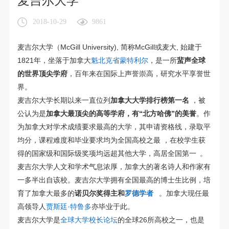
麦吉尔大学
2018-10-29
9861
麦吉尔大学（McGill University), 简称McGill或麦大, 始建于
1821年，坐落于加拿大
魁北克省
蒙特利尔
，是一所
蜚声全球
的世界顶尖学府
，百年来在国际上声誉崇高，研究水平享誉世
界。
麦吉尔大学长期以来一直位列
加拿大大学排行榜第一名
，被
公认为是
加拿大最顶尖的高等学府，有“北方哈佛”的美誉
。作
为加拿大对学术成绩要求最高的大学，其申请资格线，录取平
均分，课程难度和毕业要求均为全国高校之最
，在校学生获
得的国家级和国际级奖项均远超其他大学，高居全国第一
。
麦吉尔大学人文和学术气息浓厚，加拿大的著名诗人和作家有
一多半出自该校。麦吉尔大学拥有全国最高的博士生比例，培
育了加拿大最多的
诺贝尔奖
得主和
罗德学者
。加拿大现任最
高领导人
贾斯廷·特鲁多
亦毕业于此。
麦吉尔大学是
全球大学校长论坛
的全球26所高校之一，也是